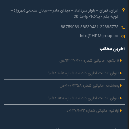
ایران، تهران – بلوار میرداماد – میدان مادر – خیابان سنجابی(بهروز) –
کوچه یکم - پلاک1- واحد 20
88759089-88539431-22885775
Info@HPMgroup.co
آخرین مطالب
#ابلاغیه_مالیاتی شماره ۱۴۲۳۰/۲۰۰/ص
دیوان عدالت اداری دادنامه شماره ۹۰۵۸۱۱۰۵۱
بخشنامه_مالیاتی شماره ۲۰۰/۱۳۵۸/ص
دیوان عدالت اداری دادنامه شماره ۹۰۵۸۱۱۱۴۸
ابلاغیه_مالیاتی شماره ۲۳۰/۱۰۷۲/د