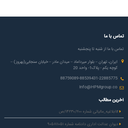
تماس با ما
تماس با ما از شنبه تا پنجشنبه
ایران، تهران – بلوار میرداماد – میدان مادر – خیابان سنجابی(بهروز) –
کوچه یکم - پلاک1- واحد 20
88759089-88539431-22885775
Info@HPMgroup.co
آخرین مطالب
#ابلاغیه_مالیاتی شماره ۱۴۲۳۰/۲۰۰/ص
دیوان عدالت اداری دادنامه شماره ۹۰۵۸۱۱۰۵۱