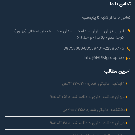
تماس با ما
تماس با ما از شنبه تا پنجشنبه
ایران، تهران – بلوار میرداماد – میدان مادر – خیابان سنجابی(بهروز) –
کوچه یکم - پلاک1- واحد 20
88759089-88539431-22885775
Info@HPMgroup.co
آخرین مطالب
#ابلاغیه_مالیاتی شماره ۱۴۲۳۰/۲۰۰/ص
دیوان عدالت اداری دادنامه شماره ۹۰۵۸۱۱۰۵۱
بخشنامه_مالیاتی شماره ۲۰۰/۱۳۵۸/ص
دیوان عدالت اداری دادنامه شماره ۹۰۵۸۱۱۱۴۸