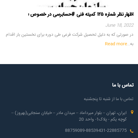
اظهار نظر شماره ۱۲۵ کمیته فنی #حسابرسی در خصوص ؛
June 18, 2022
در صورتی که به دلیل تحصیل شرکت فرعی طی دوره برای نخستین بار اقدام
به…
Read more
تماس با ما
تماس با ما از شنبه تا پنجشنبه
ایران، تهران – بلوار میرداماد – میدان مادر – خیابان سنجابی(بهروز) –
کوچه یکم - پلاک1- واحد 20
88759089-88539431-22885775