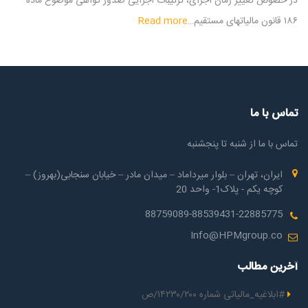
در خصوص تغییر زمان اجرای، ترتیبات اجرایی صدور گواهی موضوع ماده
۱۸۶ قانون مالیاتهای مستقیم…
Read more
تماس با ما
تماس با ما از شنبه تا پنجشنبه
ایران، تهران – بلوار میرداماد – میدان مادر – خیابان سنجابی(بهروز) –
کوچه یکم - پلاک1- واحد 20
88759089-88539431-22885775
Info@HPMgroup.co
آخرین مطالب
#ابلاغیه_مالیاتی شماره ۱۴۲۳۰/۲۰۰/ص