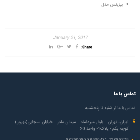
بیزینس مدل
January 21, 2017
Share:
تماس با ما
تماس با ما از شنبه تا پنجشنبه
ایران، تهران – بلوار میرداماد – میدان مادر – خیابان سنجابی(بهروز) –
کوچه یکم - پلاک1- واحد 20