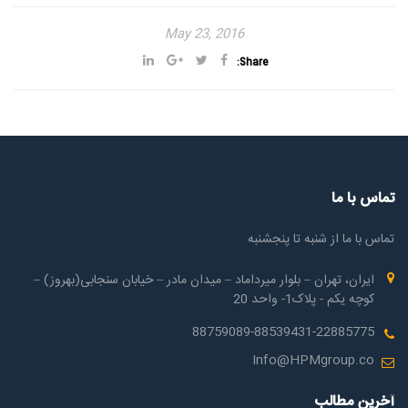
May 23, 2016
Share:
تماس با ما
تماس با ما از شنبه تا پنجشنبه
ایران، تهران – بلوار میرداماد – میدان مادر – خیابان سنجابی(بهروز) –
کوچه یکم - پلاک1- واحد 20
88759089-88539431-22885775
Info@HPMgroup.co
آخرین مطالب